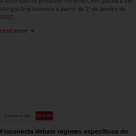
A inscrição do produtor rural no CNPJ passa a ser
obrigatória somente a partir de 1º de janeiro de
2027.
read more
2 semanas ago
IBS e CBS
Fisconecta debate regimes específicos do