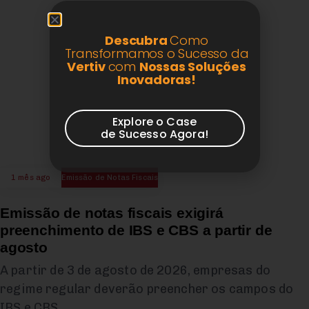
Descubra
Como
Transformamos o Sucesso da
Vertiv
com
Nossas Soluções
Inovadoras!
Explore o Case
de Sucesso Agora!
1 mês ago
Emissão de Notas Fiscais
Emissão de notas fiscais exigirá
preenchimento de IBS e CBS a partir de
agosto
A partir de 3 de agosto de 2026, empresas do
regime regular deverão preencher os campos do
IBS e CBS