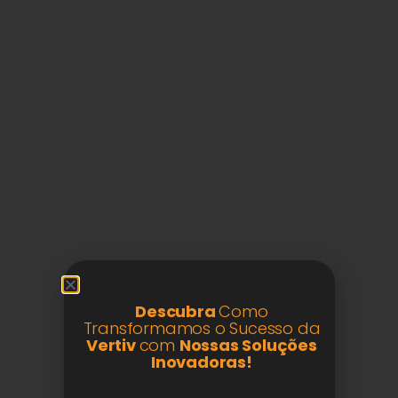
Descubra
Como
Transformamos o Sucesso da
Vertiv
com
Nossas Soluções
Inovadoras!