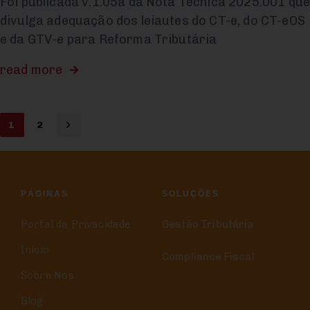
Foi publicada v.1.05a da Nota Técnica 2025.001 qu
divulga adequação dos leiautes do CT-e, do CT-eOS
e da GTV-e para Reforma Tributária
read more
1
2
PÁGINAS
SOLUÇÕES
Portal da Privacidade
Gestão Tributária
Início
Compliance Fiscal
Sobre Nós
Blog