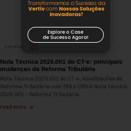
Transformamos o Sucesso da
Vertiv
com
Nossas Soluções
Inovadoras!
Explore o Case
de Sucesso Agora!
3 meses ago
CT-e
Nota Técnica 2025.001 do CT-e: principais
mudanças da Reforma Tributária
Nota Técnica 2025.001 do CT-e: Atualizações da
Reforma Tributária com IBS e CBS A Nota Técnica
2025.001 – Reforma Tributária
read more