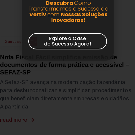
Descubra
Como
Transformamos o Sucesso da
Vertiv
com
Nossas Soluções
Inovadoras!
Explore o Case
2 anos ago
CT-e
de Sucesso Agora!
Nota Fiscal Fácil simplifica emissão de
documentos de forma prática e acessível –
SEFAZ-SP
A Sefaz-SP avança na modernização fazendária
para desburocratizar e simplificar procedimentos
que beneficiam diretamente empresas e cidadãos.
A partir da
read more