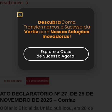
read more
Descubra
Como
Transformamos o Sucesso da
Vertiv
com
Nossas Soluções
Inovadoras!
Explore o Case
de Sucesso Agora!
8 meses ago
Ato Declaratório
ATO DECLARATÓRIO Nº 27, DE 25 DE
NOVEMBRO DE 2025 – Confaz
O Diário Oficial da União publicou, em 26 de