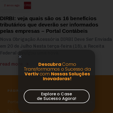
2 anos ago
CPRB
DIRBI: veja quais são os 16 benefícios
tributários que deverão ser informados
pelas empresas – Portal Contábeis
Nova Obrigação Acessória DIRBI Deve Ser Enviada
em 20 de Julho Nesta terça-feira (18), a Receita
Federal divulgou uma nova
Descubra
Como
read more
Transformamos o Sucesso da
Vertiv
com
Nossas Soluções
Inovadoras!
PÁGINAS
SOLUÇÕES
Explore o Case
de Sucesso Agora!
Portal da Privacidade
Gestão Tributária
Início