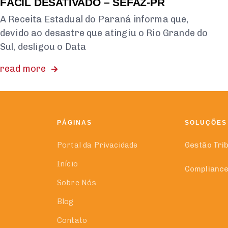
FÁCIL DESATIVADO – SEFAZ-PR
A Receita Estadual do Paraná informa que,
devido ao desastre que atingiu o Rio Grande do
Sul, desligou o Data
read more
PÁGINAS
SOLUÇÕES
Portal da Privacidade
Gestão Tri
Início
Compliance
Sobre Nós
Blog
Contato