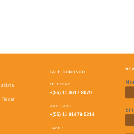
NE
FALE CONOSCO
No
TELEFONE:
butária
+(55) 11 4617-8070
 Fiscal
WHATSAPP:
Ema
+(55) 11 91479-5214
EMAIL: