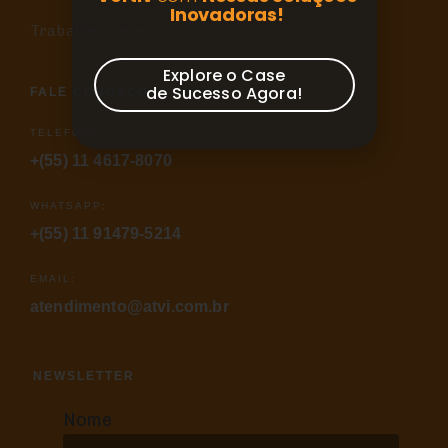
Inovadoras!
Trabalhe Conosco
Explore o Case
de Sucesso Agora!
FALE CONOSCO
TELEFONE:
+(55) 11 4617-8070
WHATSAPP:
+(55) 11 91479-5214
EMAIL:
atendimento@atvi.com.br
NEWSLETTER
Nome