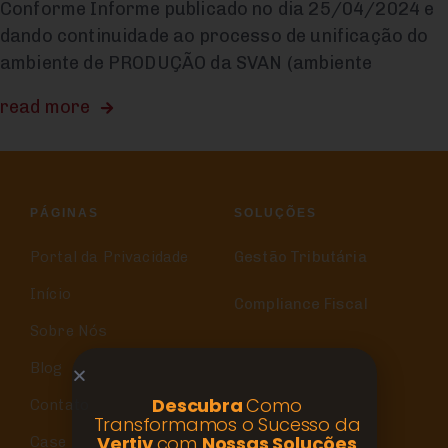
Conforme Informe publicado no dia 25/04/2024 e
dando continuidade ao processo de unificação do
ambiente de PRODUÇÃO da SVAN (ambiente
read more
PÁGINAS
SOLUÇÕES
Portal da Privacidade
Gestão Tributária
Início
Compliance Fiscal
Sobre Nós
Blog
Descubra
Como
Contato
Transformamos o Sucesso da
Vertiv
com
Nossas Soluções
Case