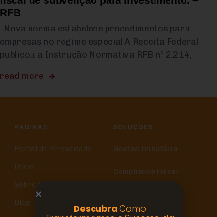
fiscal de subvenção para investimento. –
RFB
Nova norma estabelece procedimentos para
empresas no regime especial A Receita Federal
publicou a Instrução Normativa RFB nº 2.214,
read more
PÁGINAS
SOLUÇÕES
Portal da Privacidade
Gestão Tributária
Início
Compliance Fiscal
Sobre Nós
Blog
Descubra
Como