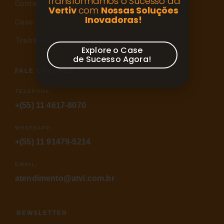
Transformamos o Sucesso da
Contato
Vertiv
com
Nossas Soluções
Inovadoras!
Case
Trabalhe Conosco
Explore o Case
de Sucesso Agora!
FALE CONOSCO
TELEFONE:
+(55) 11 4617-8070
WHATSAPP:
+(55) 11 91479-5214
EMAIL:
atendimento@atvi.com.br
NEWSLETTER