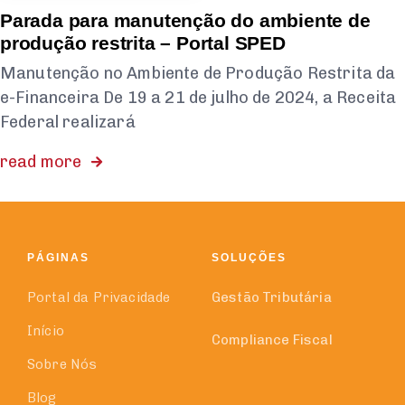
Parada para manutenção do ambiente de
produção restrita – Portal SPED
Manutenção no Ambiente de Produção Restrita da
e-Financeira De 19 a 21 de julho de 2024, a Receita
Federal realizará
read more
Descubra
Como
Transformamos o Sucesso da
Vertiv
com
Nossas Soluções
Inovadoras!
PÁGINAS
SOLUÇÕES
Portal da Privacidade
Gestão Tributária
Explore o Case
de Sucesso Agora!
Início
Compliance Fiscal
Sobre Nós
Blog