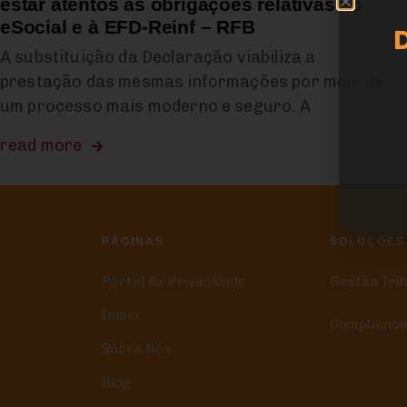
estar atentos às obrigações relativas ao
eSocial e à EFD-Reinf – RFB
A substituição da Declaração viabiliza a
prestação das mesmas informações por meio de
um processo mais moderno e seguro. A
read more
PÁGINAS
SOLUÇÕES
Portal da Privacidade
Gestão Tri
Início
Compliance
Sobre Nós
Blog