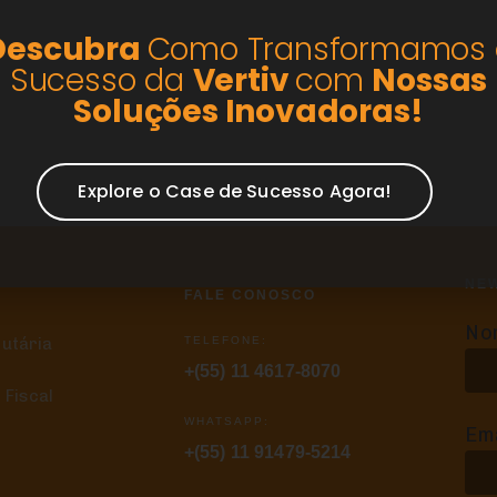
Descubra
Como Transformamos 
Sucesso da
Vertiv
com
Nossas
Soluções
Inovadoras!
Explore o Case de Sucesso Agora!
NE
FALE CONOSCO
No
TELEFONE:
butária
+(55) 11 4617-8070
 Fiscal
WHATSAPP:
Ema
+(55) 11 91479-5214