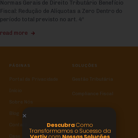
Normas Gerais de Direito Tributário Benefício
Fiscal: Redução de Alíquotas a Zero Dentro do
período total previsto no art. 4º
read more
PÁGINAS
SOLUÇÕES
Portal da Privacidade
Gestão Tributária
Início
Compliance Fiscal
Sobre Nós
Blog
Descubra
Como
Contato
Transformamos o Sucesso da
Vertiv
com
Nossas Soluções
Case