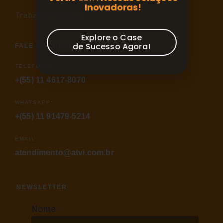
Inovadoras!
Trabalhe Conosco
Explore o Case
de Sucesso Agora!
FALE CONOSCO
TELEFONE:
+(55) 11 4617-8070
WHATSAPP:
+(55) 11 91479-5214
EMAIL:
atendimento@atvi.com.br
NEWSLETTER
Nome