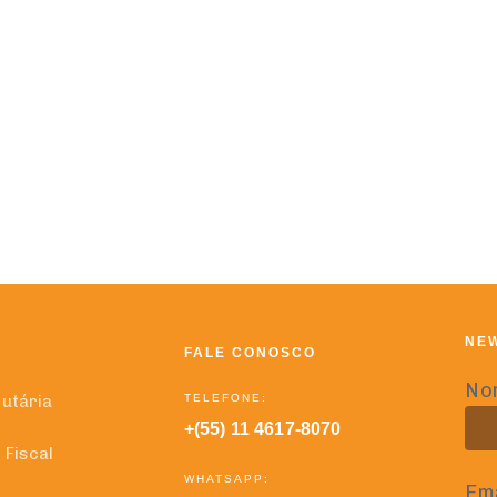
NE
FALE CONOSCO
No
TELEFONE:
butária
+(55) 11 4617-8070
 Fiscal
WHATSAPP:
Ema