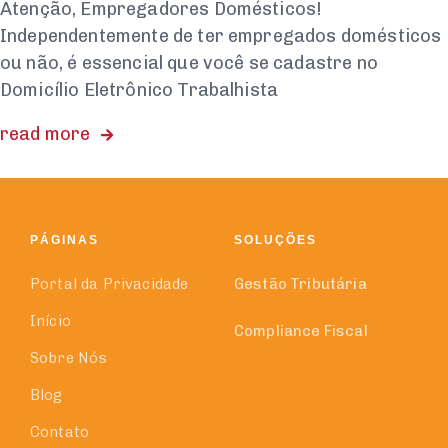
Atenção, Empregadores Domésticos!
Independentemente de ter empregados domésticos
ou não, é essencial que você se cadastre no
Domicílio Eletrônico Trabalhista
read more
PÁGINAS
SOLUÇÕES
Portal da Privacidade
Gestão Tributária
Início
Compliance Fiscal
Sobre Nós
Blog
Contato