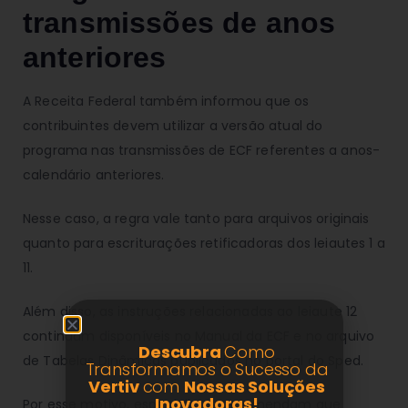
transmissões de anos
anteriores
A Receita Federal também informou que os
contribuintes devem utilizar a versão atual do
programa nas transmissões de ECF referentes a anos-
calendário anteriores.
Nesse caso, a regra vale tanto para arquivos originais
quanto para escriturações retificadoras dos leiautes 1 a
11.
Além disso, as instruções relacionadas ao leiaute 12
continuam disponíveis no Manual da ECF e no arquivo
Descubra
Como
de Tabelas Dinâmicas publicados no portal do Sped.
Transformamos o Sucesso da
Vertiv
com
Nossas Soluções
Inovadoras!
Por esse motivo, especialistas recomendam que