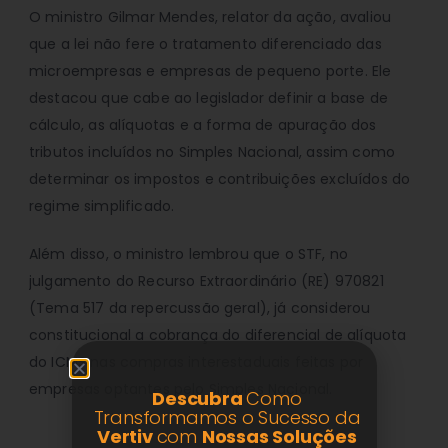
O ministro Gilmar Mendes, relator da ação, avaliou
que a lei não fere o tratamento diferenciado das
microempresas e empresas de pequeno porte. Ele
destacou que cabe ao legislador definir a base de
cálculo, as alíquotas e a forma de apuração dos
tributos incluídos no Simples Nacional, assim como
determinar os impostos e contribuições excluídos do
regime simplificado.
Além disso, o ministro lembrou que o STF, no
julgamento do Recurso Extraordinário (RE) 970821
(Tema 517 da repercussão geral), já considerou
constitucional a cobrança do diferencial de alíquota
do ICMS nas compras interestaduais feitas por
empresas optantes pelo Simples Nacional.
Descubra
Como
Transformamos o Sucesso da
Vertiv
com
Nossas Soluções