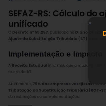
SEFAZ-RS: Cálculo do aj
unificado
O
Decreto nº 55.297
, publicado no
Diário Oficial
Ajuste da Substituição Tributária (ST)
. Essa no
Implementação e Impacto
A
Receita Estadual
informou que a mudança será v
ajuste da
ST
.
Atualmente,
75% das empresas varejistas
com fa
Tributação da Substituição Tributária (ROT-S
de restituições ou complementações.