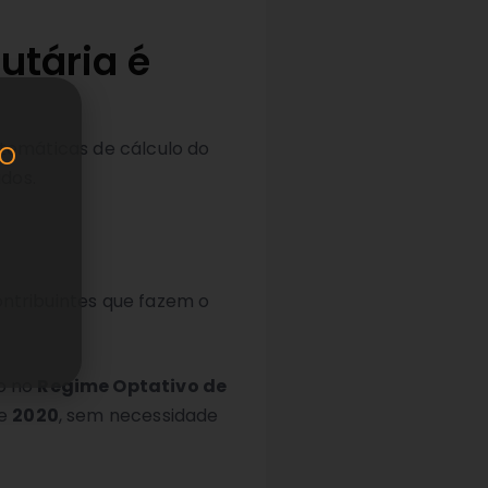
utária é
o
stemáticas de cálculo do
ados.
ntribuintes que fazem o
o no
Regime Optativo de
de
2020
, sem necessidade