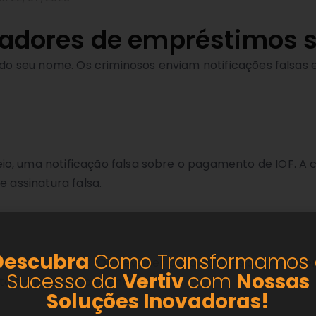
madores de empréstimos 
ando seu nome. Os criminosos enviam notificações falsas
io, uma notificação falsa sobre o pagamento de IOF. A
e assinatura falsa.
Descubra
Como Transformamos 
pósito bancário. O IOF deve ser pago através de Docum
Sucesso da
Vertiv
com
Nossas
é a instituição financeira.
Soluções
Inovadoras!