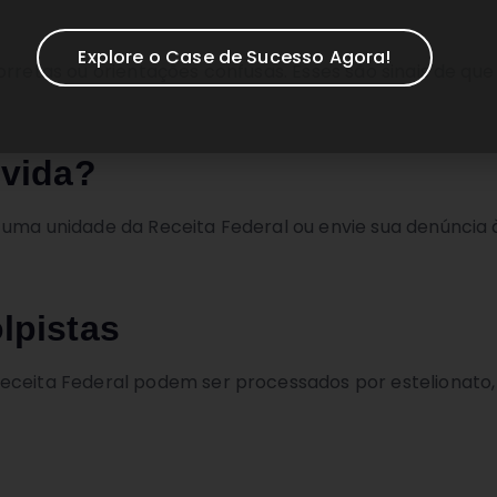
Explore o Case de Sucesso Agora!
orretas ou orientações confusas. Esses são sinais de qu
úvida?
 uma unidade da Receita Federal ou envie sua denúncia 
lpistas
eceita Federal podem ser processados por estelionato, 