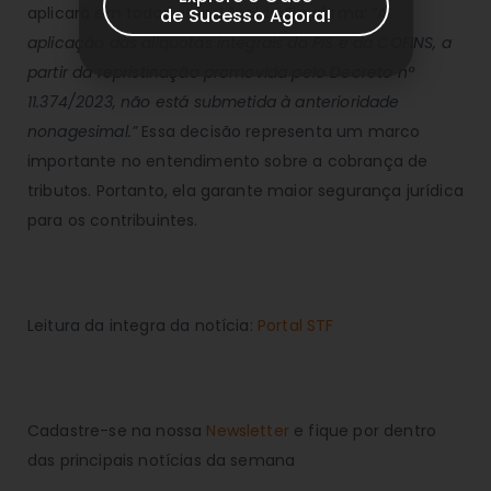
aplicará em todas as instâncias. Ela afirma:
“A
de Sucesso Agora!
aplicação das alíquotas integrais do PIS e da COFINS, a
partir da repristinação promovida pelo Decreto nº
11.374/2023, não está submetida à anterioridade
nonagesimal.”
Essa decisão representa um marco
importante no entendimento sobre a cobrança de
tributos. Portanto, ela garante maior segurança jurídica
para os contribuintes.
Leitura da integra da notícia:
Portal STF
Cadastre-se na nossa
Newsletter
e fique por dentro
das principais notícias da semana