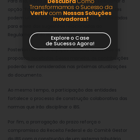
Descubra
Como
Para isso, basta acessar a plataforma e selecionar a
Transformamos o Sucesso da
opção “Fale Conosco”. Além disso, os participantes
Vertiv
com
Nossas Soluções
podem utilizar diretamente os canais disponibilizados
Inovadoras!
para envio das sugestões relacionadas ao
Regulamento do IBS.
Explore o Case
de Sucesso Agora!
Posteriormente, as equipes técnicas analisarão as
propostas recebidas. Dessa maneira, as contribuições
poderão ser consideradas nas próximas atualizações
do documento.
Ao mesmo tempo, a participação das entidades
fortalece o processo de construção colaborativa das
normas que irão disciplinar o IBS.
Por fim, a prorrogação do prazo reforça o
compromisso da Receita Federal e do Comitê Gestor
do IBS com a construção de um sistema tributário