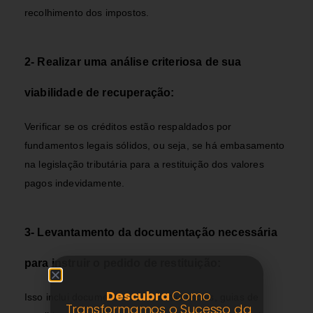
recolhimento dos impostos.
2- Realizar uma análise criteriosa de sua
viabilidade de recuperação:
Verificar se os créditos estão respaldados por
fundamentos legais sólidos, ou seja, se há embasamento
na legislação tributária para a restituição dos valores
pagos indevidamente.
3- Levantamento da documentação necessária
para instruir o pedido de restituição:
Descubra
Como
Isso inclui documentos como notas fiscais, guias de
Transformamos o Sucesso da