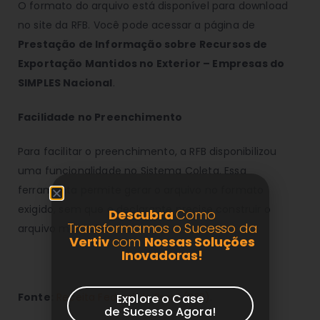
O formato do arquivo está disponível para download
no site da RFB. Você pode acessar a página de
Prestação de Informação sobre Recursos de
Exportação Mantidos no Exterior – Empresas do
SIMPLES Nacional
.
Facilidade no Preenchimento
Para facilitar o preenchimento, a RFB disponibilizou
uma funcionalidade no Sistema Coleta. Essa
ferramenta permite gerar o arquivo no formato
exigido, sem que o declarante precise construir o
Descubra
Como
Transformamos o Sucesso da
arquivo manualmente.
Vertiv
com
Nossas Soluções
Inovadoras!
Fonte:
Receita Federal do Brasil (RFB)
.
Explore o Case
de Sucesso Agora!