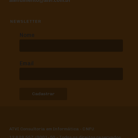
atendimento@atvi.com.br
NEWSLETTER
Nome
Email
ATVI Consultoria em Informática - CNPJ:
12.628.557/0001-50 - Todos os direitos reservados.