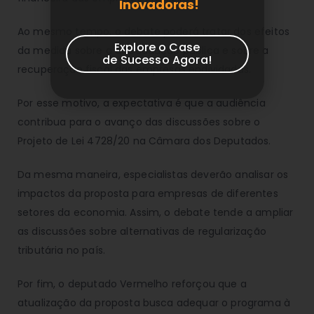
Inovadoras!
Ao mesmo tempo, o debate poderá tratar dos efeitos
Explore o Case
da medida sobre a arrecadação pública e sobre a
de Sucesso Agora!
recuperação fiscal das empresas endividadas.
Por esse motivo, a expectativa é que a audiência
contribua para o avanço das discussões sobre o
Projeto de Lei 4728/20 na Câmara dos Deputados.
Da mesma maneira, especialistas deverão analisar os
impactos da proposta para empresas de diferentes
setores da economia. Assim, o debate tende a ampliar
as discussões sobre alternativas de regularização
tributária no país.
Por fim, o deputado Vermelho reforçou que a
atualização da proposta busca adequar o programa à