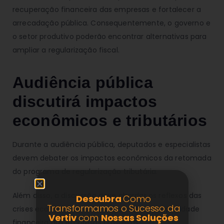
recuperação financeira das empresas e fortalecer a
arrecadação pública. Consequentemente, o governo e
o setor produtivo poderão encontrar alternativas para
ampliar a regularização fiscal.
Audiência pública
discutirá impactos
econômicos e tributários
Durante a audiência pública, deputados e especialistas
devem debater os impactos econômicos da retomada
do programa de regularização tributária.
Além disso, a discussão deve abordar os reflexos das
Descubra
Como
Transformamos o Sucesso da
crises econômicas e climáticas sobre a capacidade
Vertiv
com
Nossas Soluções
financeira das empresas brasileiras.