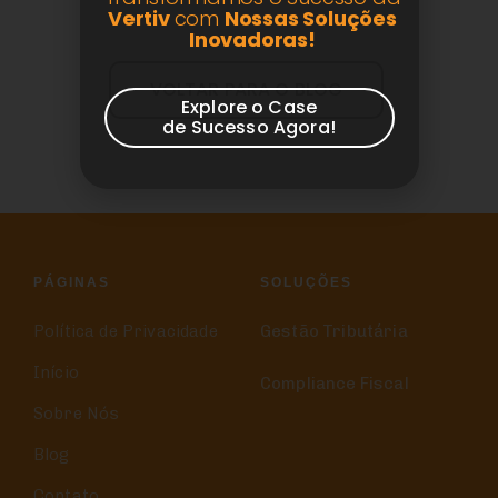
Vertiv
com
Nossas Soluções
Inovadoras!
VOLTAR PARA O BLOG
Explore o Case
de Sucesso Agora!
PÁGINAS
SOLUÇÕES
Política de Privacidade
Gestão Tributária
Início
Compliance Fiscal
Sobre Nós
Blog
Contato