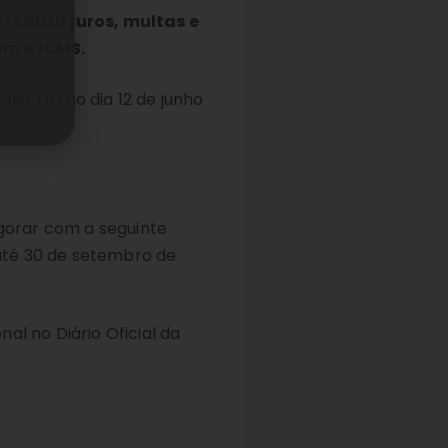
reduzir juros, multas e
om o ICMS.
ia, DF, no dia 12 de junho
igorar com a seguinte
 até 30 de setembro de
al no Diário Oficial da