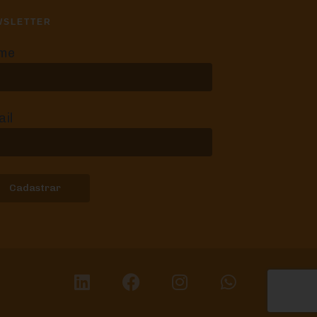
WSLETTER
me
il