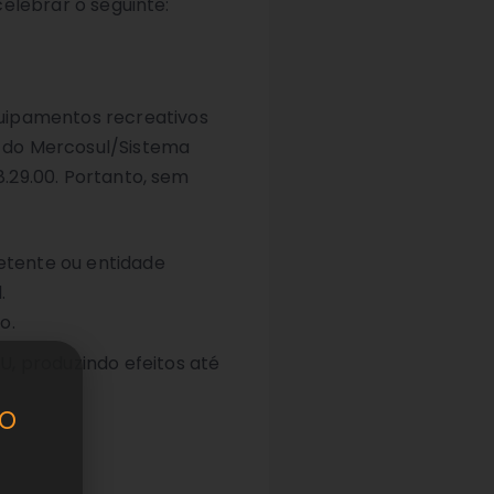
celebrar o seguinte:
quipamentos recreativos
m do Mercosul/Sistema
8.29.00. Portanto, sem
etente ou entidade
.
o.
U, produzindo efeitos até
o