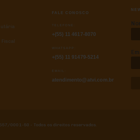
NE
FALE CONOSCO
No
TELEFONE:
butária
+(55) 11 4617-8070
 Fiscal
WHATSAPP:
Ema
+(55) 11 91479-5214
EMAIL:
atendimento@atvi.com.br
.557/0001-50 - Todos os direitos reservados.