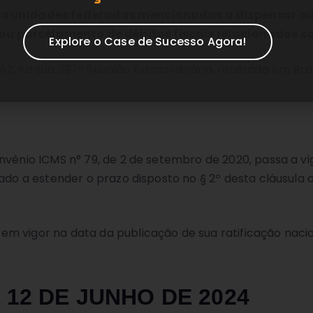
 as unidades federadas mencionadas a dispensar ou 
ou parcelamento de débitos fiscais relacionados c
Explore o Case de Sucesso Agora!
, na sua 397ª Reunião Extraordinária, realizada em Brasíl
onvênio ICMS n° 79, de 2 de setembro de 2020, passa a v
zado a estender o prazo disposto no § 2º desta cláusula
em vigor na data da publicação de sua ratificação nacion
 12 DE JUNHO DE 2024