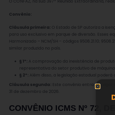
O CONFAZ, na sua 397ª Reunião Extraordinária, realiz
Convênio:
Cláusula primeira:
O Estado de SP autoriza a ise
para uso exclusivo em parque de diversão. Esses
Harmonizado – NCM/SH – códigos 9508.21.10; 9508.21.
similar produzido no país.
§ 1º:
A comprovação da inexistência de produto
representativa do setor produtivo de máquin
§ 2º:
Além disso, a legislação estadual poderá 
Cláusula segunda:
Este convênio entra em vigor n
31 de dezembro de 2026.
CONVÊNIO ICMS Nº 72, DE