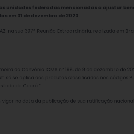
 as unidades federadas mencionadas a ajustar benef
dos em 31 de dezembro de 2023.
, na sua 397ª Reunião Extraordinária, realizada em Brasíl
rimeira do Convênio ICMS nº 198, de 8 de dezembro de 20
t’ só se aplica aos produtos classificados nos códigos 87
stado do Ceará.”
vigor na data da publicação de sua ratificação naciona