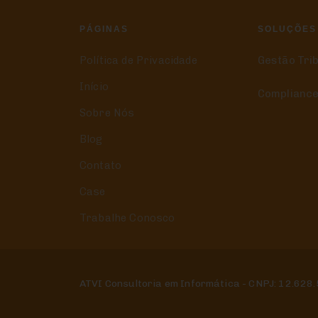
PÁGINAS
SOLUÇÕES
Política de Privacidade
Gestão Tri
Início
Compliance
Sobre Nós
Blog
Contato
Case
Trabalhe Conosco
ATVI Consultoria em Informática - CNPJ: 12.628