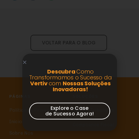
VOLTAR PARA O BLOG
Descubra
Como
Transformamos o Sucesso da
Vertiv
com
Nossas Soluções
Inovadoras!
PÁGINAS
SOLUÇÕES
Explore o Case
Política de Privacidade
Gestão Tributária
de Sucesso Agora!
Início
Compliance Fiscal
Sobre Nós