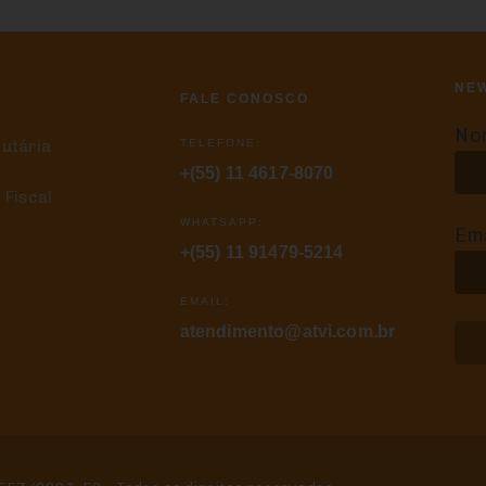
NE
FALE CONOSCO
No
TELEFONE:
butária
+(55) 11 4617-8070
 Fiscal
WHATSAPP:
Ema
+(55) 11 91479-5214
EMAIL:
atendimento@atvi.com.br