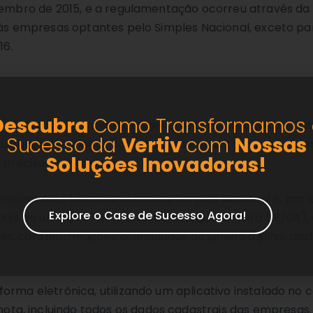
zembro de 2015, e a regulamentação ocorreu através da 
ca às empresas optantes pelo Simples Nacional, exceto 
16.
Descubra
Como Transformamos 
tidades que representam empresas de serviços contábei
Sucesso da
Vertiv
com
Nossas
iculdades que muitos contribuintes enfrentaram recent
Soluções
Inovadoras!
precisou ser enviado.
lecimentos se inscreveram no Simples Nacional e, por 
Explore o Case de Sucesso Agora!
mais de uma DeSTDA. Portanto, até quinta-feira (18/08), 
s, com informações acumuladas de janeiro a julho, ain
orma eletrônica, utilizando um aplicativo instalado no
a, incluindo todos os dados cadastrais das empresas.