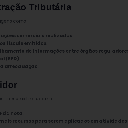
ração Tributária
tagens como:
ções comerciais realizadas
.
s fiscais emitidos
.
tilhamento de informações entre órgãos reguladore
al (EFD)
.
da arrecadação
.
idor
os consumidores, como:
e da nota
.
mais recursos para serem aplicados em atividades