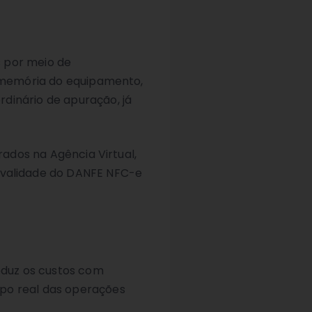
s por meio de
a memória do equipamento,
dinário de apuração, já
rados na Agência Virtual,
 validade do DANFE NFC-e
reduz os custos com
mpo real das operações