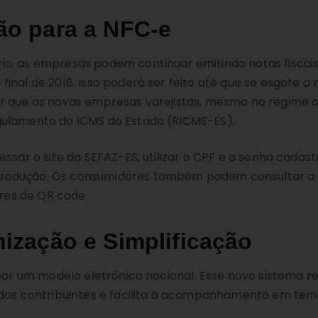
ão para a NFC-e
io, as empresas podem continuar emitindo notas fiscai
final de 2018. Isso poderá ser feito até que se esgote 
r que as novas empresas varejistas, mesmo no regime or
gulamento do ICMS do Estado (RICMS-ES).
ssar o site da SEFAZ-ES, utilizar o CPF e a senha cadast
produção. Os consumidores também podem consultar a
ores de QR code.
ização e Simplificação
 por um modelo eletrônico nacional. Esse novo sistema 
s dos contribuintes e facilita o acompanhamento em te