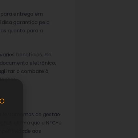
u para entrega em
rídica garantida pela
stas quanto para a
ários benefícios. Ele
e documento eletrônico,
gilizar o combate à
dação”.
s
o
do ferramentas de gestão
nchal, afirma que a NFC-e
petitividade aos