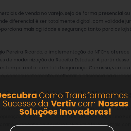
rciais de venda no varejo, seja de forma presencial o
de diferencial é ser totalmente digital, com validade ju
oporciona mais agilidade e segurança tanto para os loji
io Pereira Ricardo, a implementação da NFC-e oferece v
ões de modernização da Receita Estadual. A partir dess
m tempo real e com total segurança. Com isso, vamos a
 e, consequentemente, melhorar a eficiência na arreca
oria no Ambiente de Negócio
Descubra
Como Transformamos 
Sucesso da
Vertiv
com
Nossas
 do Estado para desburocratizar os serviços, utilizan
Soluções
Inovadoras!
população. O secretário de Estado da Fazenda, Bruno Fu
ar o ambiente de negócios. “Ela vai oferecer mais com