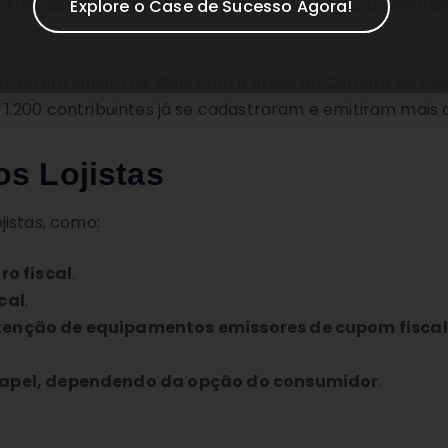
ntre Fisco e contribuinte e, ao mesmo tempo, aumenta
Explore o Case de Sucesso Agora!
eu em janeiro de 2016, com o apoio da Câmara de Dirige
de 1.200 contribuintes já se cadastraram e emitiram mais
os Lojistas
jistas, como:
ro fiscal
.
cal
.
enção de equipamentos emissores de cupom fiscal
papel, dependendo da opção do consumidor
.