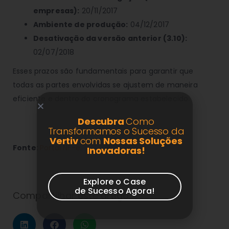
empresas):
20/11/2017
Ambiente de produção:
04/12/2017
Desativação da versão anterior (3.10):
02/07/2018
Esses prazos são fundamentais para garantir que
todas as partes envolvidas se ajustem de maneira
eficiente e dentro do cronograma estabelecido.
Descubra
Como
Transformamos o Sucesso da
Vertiv
com
Nossas Soluções
Fonte:
Portal NF-e
.
Inovadoras!
Explore o Case
de Sucesso Agora!
Compartilhar este artigo: