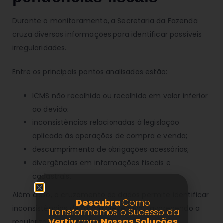
Durante o monitoramento, a Secretaria da Fazenda
cruza diversas informações para identificar possíveis
irregularidades.
Entre os principais pontos analisados estão:
ICMS não recolhido ou recolhido em valor inferior
ao devido;
inconsistências relacionadas à legislação
aplicada às operações de compra e venda;
descumprimento de obrigações acessórias;
divergências em informações fiscais e
cadastrais.
Além disso, o cruzamento de dados permite identificar
Descubra
Como
inconsistências de forma preventiva, favorecendo a
Transformamos o Sucesso da
Vertiv
com
Nossas Soluções
regularização espontânea das empresas.