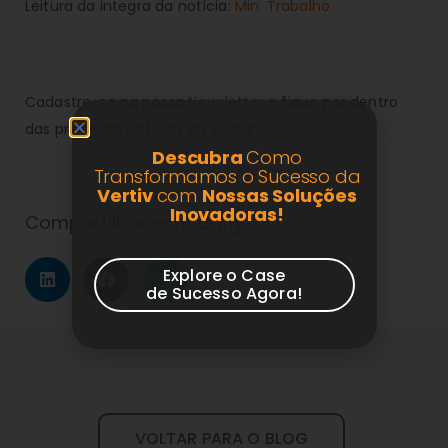
Leitura da integra da notícia:
Min. Trabalho
Cadastre-se na nossa
Newsletter
e fique por dentro
das principais notícias da semana
Descubra
Como
Transformamos o Sucesso da
Vertiv
com
Nossas Soluções
Inovadoras!
Compartilhar este artigo:
Explore o Case
de Sucesso Agora!
VOLTAR PARA O BLOG