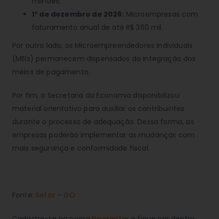
milhões;
1º de dezembro de 2026:
Microempresas com
faturamento anual de até R$ 360 mil.
Por outro lado, os Microempreendedores Individuais
(MEIs) permanecem dispensados da integração dos
meios de pagamento.
Por fim, a Secretaria da Economia disponibilizou
material orientativo para auxiliar os contribuintes
durante o processo de adequação. Dessa forma, as
empresas poderão implementar as mudanças com
mais segurança e conformidade fiscal.
Fonte:
S
efaz – GO
Cadastre-se na nossa
Newsletter
e fique por dentro