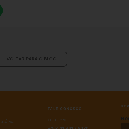
VOLTAR PARA O BLOG
NE
FALE CONOSCO
No
TELEFONE:
butária
+(55) 11 4617-8070