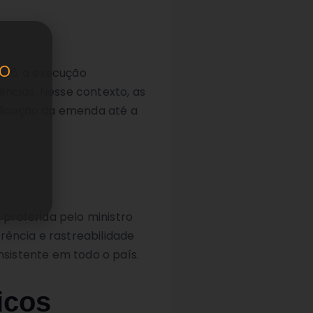
o
2026, a execução
ncias. Nesse contexto, as
dicação da emenda até a
proferida pelo ministro
rência e rastreabilidade
sistente em todo o país.
icos