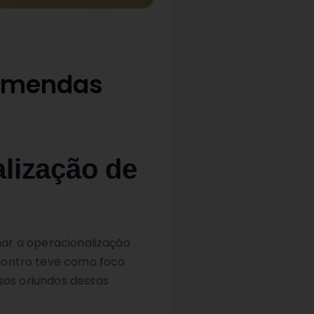
 emendas
alização de
lhar a operacionalização
ncontro teve como foco
os oriundos dessas