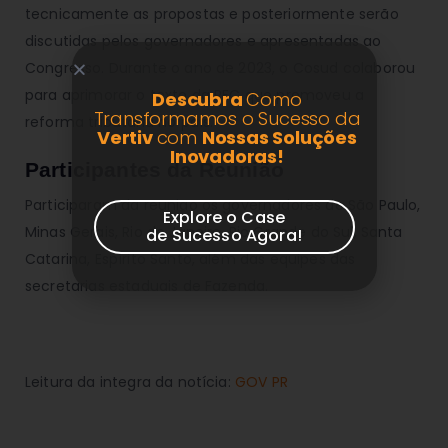
tecnicamente as propostas e posteriormente serão
discutidas pelos governadores e apresentadas ao
Congresso. Durante o ano de 2023, o Cosud colaborou
para aprimorar o texto da PEC que promoveu a
Descubra
Como
Transformamos o Sucesso da
reforma tributária no país.
Vertiv
com
Nossas Soluções
Inovadoras!
Participantes da Reunião
Participaram da reunião os governadores de São Paulo,
Explore o Case
Minas Gerais, Rio de Janeiro, Rio Grande do Sul, Santa
de Sucesso Agora!
Catarina, Espírito Santo, além das equipes das
secretarias estaduais de Fazenda.
Leitura da integra da notícia:
GOV PR