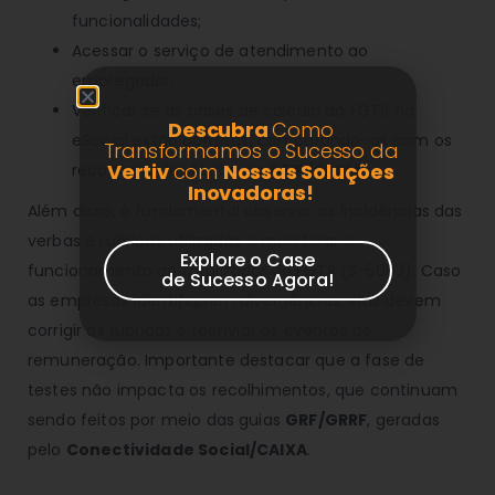
funcionalidades;
Acessar o serviço de atendimento ao
empregador;
Verificar se as bases de cálculo do FGTS no
Descubra
Como
eSocial estão corretas, comparando-as com os
Transformamos o Sucesso da
Vertiv
com
Nossas Soluções
recolhimentos feitos via
GFIP/CAIXA
.
Inovadoras!
Além disso, é fundamental observar as incidências das
verbas e rubricas utilizadas e monitorar o
Explore o Case
funcionamento do totalizador do FGTS (S-5003). Caso
de Sucesso Agora!
as empresas identifiquem divergências, elas devem
corrigir as rubricas e reenviar os eventos de
remuneração. Importante destacar que a fase de
testes não impacta os recolhimentos, que continuam
sendo feitos por meio das guias
GRF/GRRF
, geradas
pelo
Conectividade Social/CAIXA
.