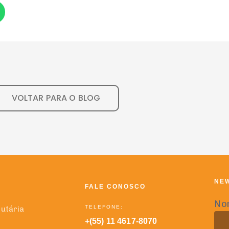
VOLTAR PARA O BLOG
NE
FALE CONOSCO
No
TELEFONE:
butária
+(55) 11 4617-8070
 Fiscal