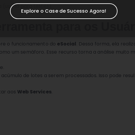
 (usado para testes).
Explore o Case de Sucesso Agora!
erramenta para os Usuár
obre o funcionamento do
eSocial
. Dessa forma, ela realiz
como um semáforo. Esse recurso torna a análise muito mai
e.
á acúmulo de lotes a serem processados. Isso pode resu
tar aos
Web Services
.