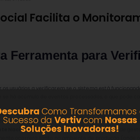
cial Facilita o Monitora
 Ferramenta para Verif
os usuários a verificarem se o sistema está funcionan
r se há acúmulo de eventos processados, o que pode ca
Descubra
Como Transformamos 
Sucesso da
Vertiv
com
Nossas
ara os empregadores. Agora, os desenvolvedores e usuá
Soluções
Inovadoras!
te Nacional do eSocial
ou no próprio sistema de gest
nto ocorrerá tanto no ambiente de produção (onde os 