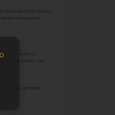
s abusivas. Além disso, a
ontas em massa, sem
o
ergências entre os
s Sociais (CNIS). Isso
ndicada para grandes