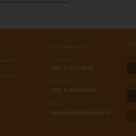
NE
FALE CONOSCO
No
TELEFONE:
butária
+(55) 11 4617-8070
 Fiscal
WHATSAPP:
Ema
+(55) 11 91479-5214
EMAIL:
atendimento@atvi.com.br