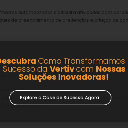
wares automatizados e dificulta atividades considerada
aques de preenchimento de credenciais e criação de c
Descubra
Como Transformamos 
mpregadores um aplicativo que identifica possíveis div
Sucesso da
Vertiv
com
Nossas
soas Físicas (CPF) e o Cadastro Nacional de Informaçõe
Soluções
Inovadoras!
ou admissões de trabalhadores no eSocial.
ente na tela de até dez trabalhadores por vez.
Explore o Case de Sucesso Agora!
e arquivo padronizado, conforme o leiaute do sistema. I
Certificado Digital.