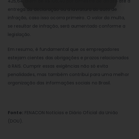
425,64, além de R$ 106,40 por bimestre de atraso até a
entrega da declaração ou a lavratura do auto de
infração, caso isso ocorra primeiro. O valor da multa,
se resultar de infração, será aumentado conforme a
legislação.
Em resumo, é fundamental que os empregadores
estejam cientes das obrigações e prazos relacionados
à RAIS. Cumprir essas exigências não só evita
penalidades, mas também contribui para uma melhor
organização das informações sociais no Brasil.
Fonte:
FENACON Notícias e Diário Oficial da União
(DOU).