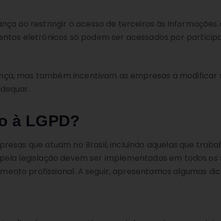
ça ao restringir o acesso de terceiros às informações d
entos eletrônicos só podem ser acessados por particip
ça, mas também incentivam as empresas a modificar s
adequar.
io à LGPD?
presas que atuam no Brasil, incluindo aquelas que tr
idas pela legislação devem ser implementadas em todos o
nto profissional. A seguir, apresentamos algumas dica