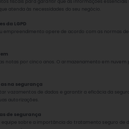
tos fiscais para garantir que as informações essenciais
 que atenda às necessidades do seu negócio.
zes da LGPD
o seu empreendimento opere de acordo com as normas de
vem
as notas por cinco anos. O armazenamento em nuvem po
has na segurança
r vazamentos de dados e garantir a eficácia da segura
uas autorizações.
cas de segurança
equipe sobre a importância do tratamento seguro de d