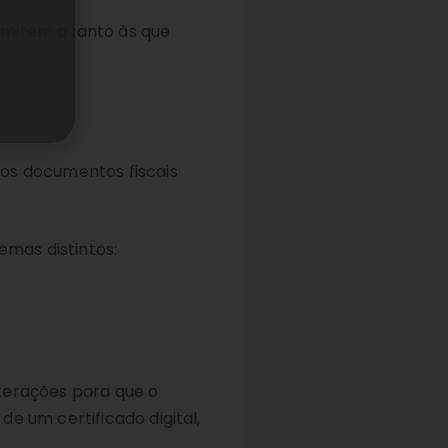
emitem quanto às que
aos documentos fiscais
temas distintos:
terações para que o
e um certificado digital,