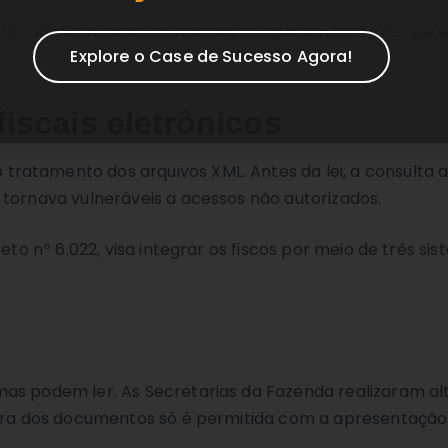
scais eletrônicos, as normas se aplicam tanto às que 
Explore o Case de Sucesso Agora!
iscais eletrônicos
ratamento dos arquivos XML. Antes da lei, a consulta 
 tornava vulneráveis a acessos não autorizados.
to nº 6.022, visa integrar os fiscos por meio de três sis
as podem ler. As Secretarias da Fazenda realizaram al
ura dos documentos só é permitida com a apresentação d