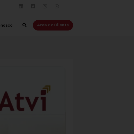
Área do Cliente
onosco