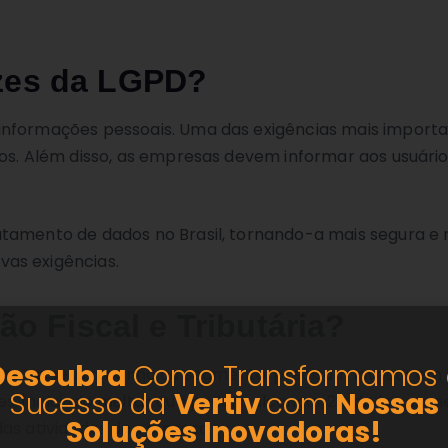
rizes da LGPD?
informações pessoais. Uma das exigências mais import
dos. Além disso, as empresas devem informar aos usuário
tamento de dados no Brasil, tornando-a mais segura e r
as exigências.
o Fiscal e Tributária?
Descubra
Como Transformamos 
e de seu tamanho ou segmento, precisam investir em 
Sucesso da
Vertiv
com
Nossas
es, incluindo multas que podem alcançar 2% do faturam
Soluções
Inovadoras!
das atividades da empresa.