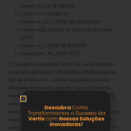
Campo VL_PIS: R$ 1.000,00
Campo CST COFINS: 60
Campo VL_BC_COFINS: R$ 1.000.000,00
Campo ALIQ_COFINS: 1% (Item 921 da Tabela
4.3.17)
Campo VL_COFINS: R$ 10.000,00
Campo NAT_BC_CRED: 13 (*)
(*) Ao gerar a apuração (bloco M), serão gerados
conjuntos de registros M100/M105 e M500/M505, de
tipo de crédito 107 – Crédito vinculado à receita
tributada no mercado interno – Demais Créditos
Presumidos. Nos respectivos registros M105 e M505,
uma vez informado “NAT_BC_CRED” = 13 (outras
Descubra
Como
operações com direito a crédito), deve-se preencher
Transformamos o Sucesso da
Vertiv
com
Nossas Soluções
o campo “DESC_CRED” com a descrição do crédito,
Inovadoras!
como por exemplo “Crédito Presumido Reiq – art 57-