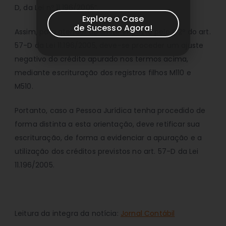
D, da Lei nº 11.196/2005”.
Explore o Case
de Sucesso Agora!
Assim, para atender ao limite imposto pelo § 2º do art.
57-D da Lei 11.196/2005, deve-se proceder um ajuste
negativo do crédito apurado nos termos acima,
mediante escrituração dos registros filhos M110 e
M510.
Portanto, caso a Pessoa Jurídica tenha procedido de
forma distinta a esta orientação, deve retificar sua
escrituração, de forma a evidenciar a apuração e a
utilização dos créditos previstos no art. 57-D da Lei
11.196/2005.
Leitura da integra da notícia:
Jornal Contábil