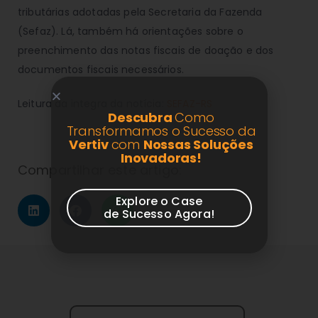
tributárias adotadas pela Secretaria da Fazenda
(Sefaz). Lá, também há orientações sobre o
preenchimento das notas fiscais de doação e dos
documentos fiscais necessários.
Leitura da integra da notícia:
SEFAZ-RS
Descubra
Como
Transformamos o Sucesso da
Vertiv
com
Nossas Soluções
Inovadoras!
Compartilhar este artigo:
Explore o Case
de Sucesso Agora!