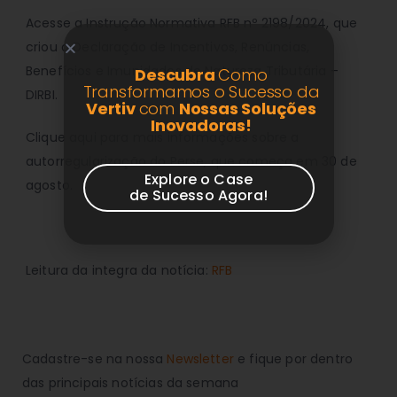
Acesse a Instrução Normativa RFB nº 2198/2024, que
criou a Declaração de Incentivos, Renúncias,
Benefícios e Imunidades de Natureza Tributária –
Descubra
Como
Transformamos o Sucesso da
DIRBI.
Vertiv
com
Nossas Soluções
Inovadoras!
Clique aqui para mais informações sobre a
autorregularização do Perse, que começa em 30 de
Explore o Case
agosto.
de Sucesso Agora!
Leitura da integra da notícia:
RFB
Cadastre-se na nossa
Newsletter
e fique por dentro
das principais notícias da semana