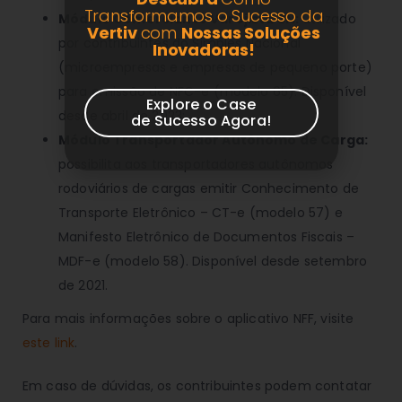
Transformamos o Sucesso da
Módulo Comerciante Varejista SN:
utilizado
Vertiv
com
Nossas Soluções
por contribuintes do Simples Nacional
Inovadoras!
(microempresas e empresas de pequeno porte)
para emissão de NFC-e (modelo 65). Disponível
Explore o Case
desde abril de 2023;
de Sucesso Agora!
Módulo Transportador Autônomo de Carga:
possibilita aos transportadores autônomos
rodoviários de cargas emitir Conhecimento de
Transporte Eletrônico – CT-e (modelo 57) e
Manifesto Eletrônico de Documentos Fiscais –
MDF-e (modelo 58). Disponível desde setembro
de 2021.
Para mais informações sobre o aplicativo NFF, visite
este link
.
Em caso de dúvidas, os contribuintes podem contatar