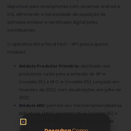
disponível para smartphones com sistemas Android e
iOS, eliminando a necessidade de aquisição de
software emissor e certificado digital pelos
contribuintes.
O aplicativo Nota Fiscal Fácil – NFF possui quatro
módulos:
Módulo Produtor Primário:
destinado aos
produtores rurais para a emissão de NF-e
(modelo 55) e NFC-e (modelo 65). Lançado em
fevereiro de 2022, com atualizações em julho de
2023;
Módulo MEI:
permite aos microempreendedores
individuais (MEIs) emitirem NF-e (modelo 55) e
NFC-e (modelo 65). Disponível desde abril de
2024;
Descubra
Como