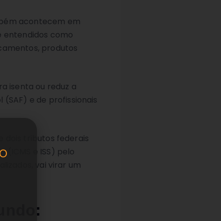
também acontecem em
 e entendidos como
icamentos, produtos
a isenta ou reduz a
 (SAF) e de profissionais
 dois tributos federais
o
os (ICMS e ISS) pelo
alizados, vai virar um
mundo: