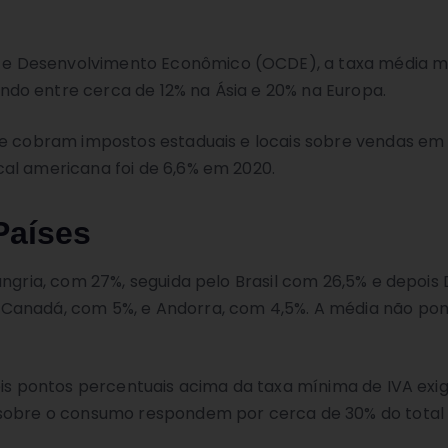
e Desenvolvimento Econômico (OCDE), a taxa média mu
do entre cerca de 12% na Ásia e 20% na Europa.
ue cobram impostos estaduais e locais sobre vendas em 
al americana foi de 6,6% em 2020.
Países
Hungria, com 27%, seguida pelo Brasil com 26,5% e depoi
 Canadá, com 5%, e Andorra, com 4,5%. A média não pon
seis pontos percentuais acima da taxa mínima de IVA ex
 sobre o consumo respondem por cerca de 30% do total d