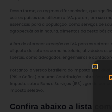
Dessa forma, os regimes diferenciados, que sign
outros países que utilizam o IVA, porém, em sua 
essenciais para a população, como serviços de sa
agropecuários in natura, alimentos da cesta básica
Além de oferecer exceção ao IVA para os setores es
alíquota de setores como hotelaria, atividades esp
liberais, como advogados, engenheiros e contador
Portanto, a versão brasileira do imposto será dual, 
(PIS e Cofins) por uma Contribuição sobre Bens e Se
Imposto sobre Bens e Serviços (IBS) , gerido por est
imposto seletivo.
Confira abaixo a lista co