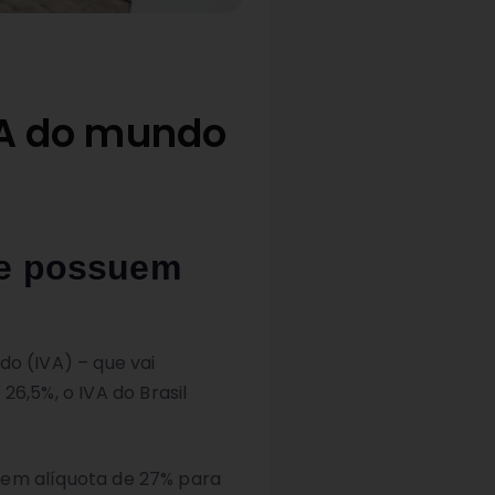
IVA do mundo
ue possuem
o (IVA) – que vai
6,5%, o IVA do Brasil
 tem alíquota de 27% para