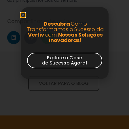
das principais notícias da semana
Compartilhar este artigo:
Descubra
Como
Transformamos o Sucesso da
Vertiv
com
Nossas Soluções
Inovadoras!
Explore o Case
de Sucesso Agora!
VOLTAR PARA O BLOG