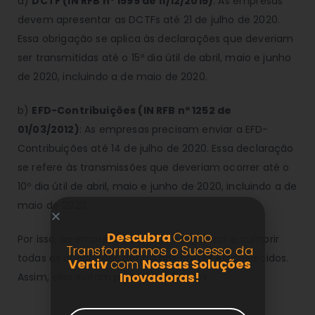
a)
DCTF (IN RFB nº 1599 de 11/12/2015)
: As empresas
devem apresentar as DCTFs até 21 de julho de 2020.
Essa obrigação se aplica às declarações que deveriam
ser transmitidas até o 15º dia útil de abril, maio e junho
de 2020, incluindo a de maio de 2020.
b)
EFD-Contribuições (IN RFB nº 1252 de
01/03/2012)
: As empresas precisam enviar a EFD-
Contribuições até 14 de julho de 2020. Essa declaração
se refere às transmissões que deveriam ocorrer até o
10º dia útil de abril, maio e junho de 2020, incluindo a de
maio de 2020.
Descubra
Como
Por isso, as empresas devem se organizar e cumprir
Transformamos o Sucesso da
todas as obrigações dentro dos prazos estabelecidos.
Vertiv
com
Nossas Soluções
Inovadoras!
Assim, elas evitam problemas futuros.