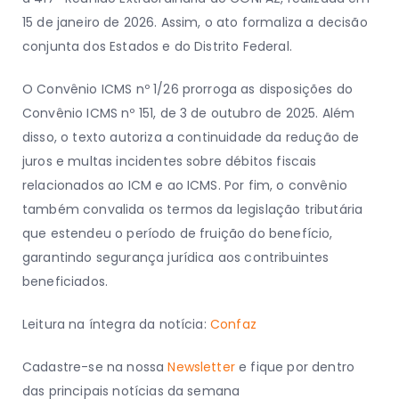
15 de janeiro de 2026. Assim, o ato formaliza a decisão
conjunta dos Estados e do Distrito Federal.
O Convênio ICMS nº 1/26 prorroga as disposições do
Convênio ICMS nº 151, de 3 de outubro de 2025. Além
disso, o texto autoriza a continuidade da redução de
juros e multas incidentes sobre débitos fiscais
relacionados ao ICM e ao ICMS. Por fim, o convênio
também convalida os termos da legislação tributária
que estendeu o período de fruição do benefício,
garantindo segurança jurídica aos contribuintes
Descubra
Como Transformamos
beneficiados.
o Sucesso da
Vertiv
com
Nossas
Soluções
Inovadoras!
Leitura na íntegra da notícia:
Confaz
Explore o Case
Cadastre-se na nossa
Newsletter
e fique por dentro
de Sucesso Agora!
das principais notícias da semana