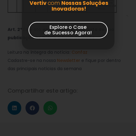
Vertiv
com
Nossas Soluções
Inovadoras!
Explore o Case
Art. 2º
Este ato
entra em vigor na data de sua
de Sucesso Agora!
publicação no Diário Oficial da União
.
Leitura na íntegra da notícia:
Confaz
Cadastre-se na nossa
Newsletter
e fique por dentro
das principais notícias da semana
Compartilhar este artigo: